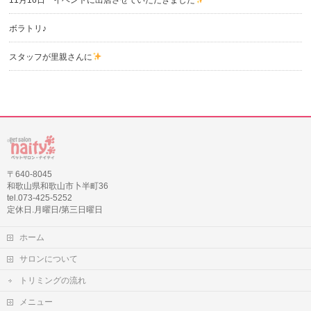
11月16日 イベントに出店させていただきました
ボラトリ♪
スタッフが里親さんに
〒640-8045
和歌山県和歌山市卜半町36
tel.073-425-5252
定休日.月曜日/第三日曜日
ホーム
サロンについて
トリミングの流れ
メニュー