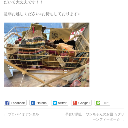
だいて大丈夫です！！
是非お越しください♪お待ちしております♪
Facebook
Hatena
twitter
Google+
LINE
←
プロバイオデンタル
早食い防止！ワンちゃんのお皿 ☆グリ
ーンフィーダー☆
→